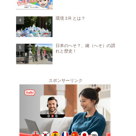
環境３R とは？
日本のへそ？、綣（へそ）の謂
れと歴史！
スポンサーリンク