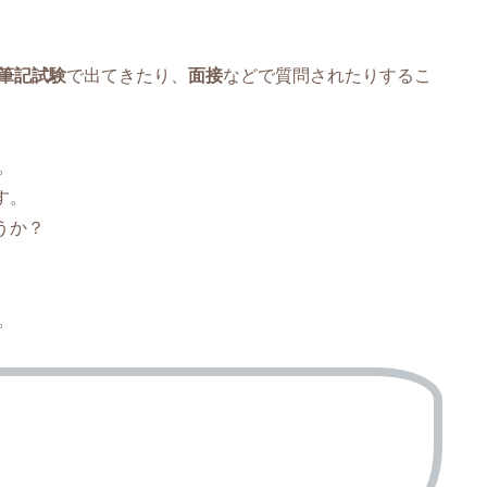
筆記試験
で出てきたり、
面接
などで質問されたりするこ
。
す。
うか？
。