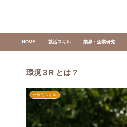
HOME
就活スキル
業界・企業研究
環境３R とは？
一般的スキル