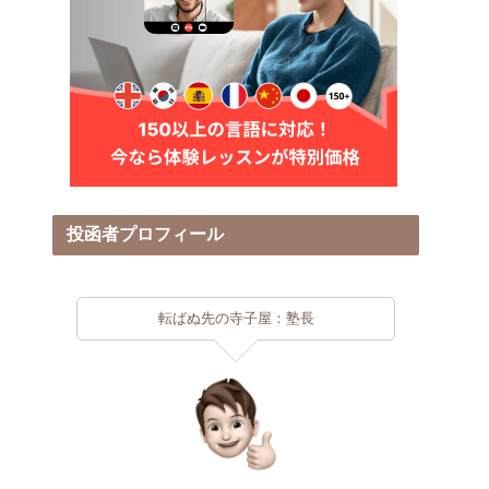
投函者プロフィール
転ばぬ先の寺子屋：塾長