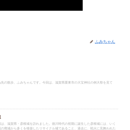
ふみちゃん
ぬ先の散歩、ふみちゃんです。今回は、滋賀県栗東市の大宝神社の例大祭を見て
城
回は、滋賀県・彦根城を訪れました。徳川時代の初期に誕生した彦根城には、いく
辺の廃城から多くを移築したリサイクル城であること、過去に、戦火に見舞われた