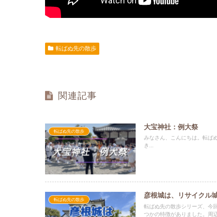
転ばぬ先の散歩
関連記事
大宝神社：例大祭
転ばぬ先の散歩
みなさん、こんにちは。転ば
き...
彦根城は、リサイクル
転ばぬ先の散歩
転ばぬ先の散歩シリーズ、今
つかの特徴がありました。周