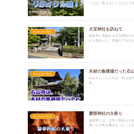
ことは一度もないことなどで
大宝神社を訪ねて
転ばぬ先の散歩
栗東市に君臨する大宝神社の1
がら散歩した。想像もできな
木材の集積場だった石
転ばぬ先の散歩
みなさんこんにちは！転ばぬ
名...
勝部神社の火祭り
転ばぬ先の散歩
滋賀県には、巳年に馴染みの
憑いた大蛇を履き払ったこと