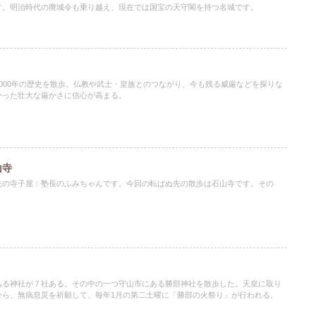
す。明治時代の廃城令も乗り越え、現在では国宝の天守閣を持つ名城です。
000年の歴史を散歩。仏教や武士・皇族とのつながり、今も残る威厳などを探りな
かった壮大な厳かさに信心が高まる。
山寺
先の寺子屋：塾長のふみちゃんです。今回の転ばぬ先の散歩は石山寺です。その
ある神社が７社ある。その中の一つ守山市にある勝部神社を散歩した。天皇に取り
から、無病息災を祈願して、毎年1月の第二土曜に「勝部の火祭り」が行われる。