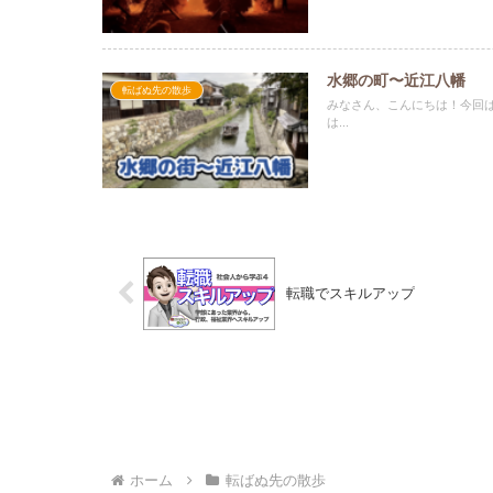
水郷の町〜近江八幡
転ばぬ先の散歩
みなさん、こんにちは！今回
は...
転職でスキルアップ
ホーム
転ばぬ先の散歩