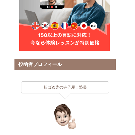
投函者プロフィール
転ばぬ先の寺子屋：塾長