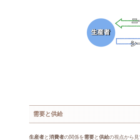
需要と供給
生産者
と
消費者
の関係を
需要
と
供給
の視点から見