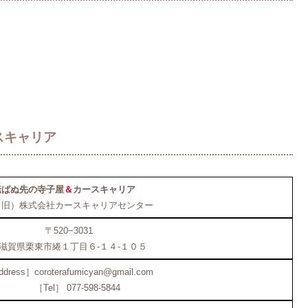
。
スキャリア
転ばぬ先の寺子屋
＆
カースキャリア
（旧）株式会社カースキャリアセンター
〒520−3031
滋賀県栗東市綣１丁目６-１４-１０５
dress］coroterafumicyan@gmail.com
［Tel］ 077-598-5844