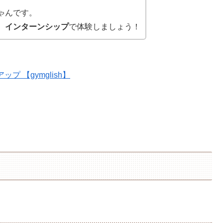
ゃんです。
、
インターンシップ
で体験しましょう！
 【gymglish】