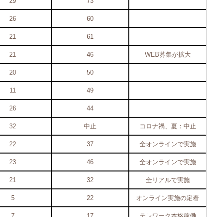
29
73
26
60
21
61
21
46
WEB募集が拡大
20
50
11
49
26
44
32
中止
コロナ禍、夏：中止
22
37
全オンラインで実施
23
46
全オンラインで実施
21
32
全リアルで実施
5
22
オンライン実施の定着
7
17
テレワーク本格稼働