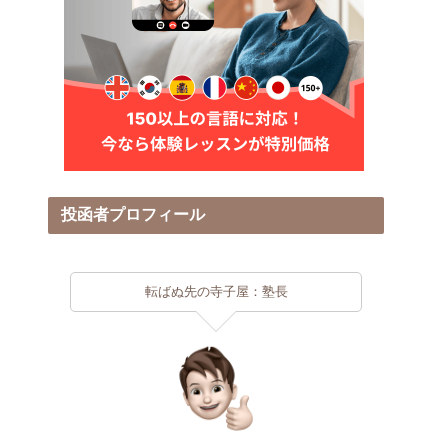
投函者プロフィール
転ばぬ先の寺子屋：塾長