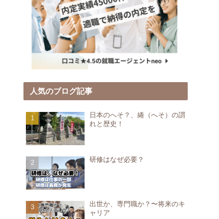
人気のブログ記事
日本のへそ？、綣（へそ）の謂
れと歴史！
研修はなぜ必要？
出世か、専門職か？〜将来のキ
ャリア