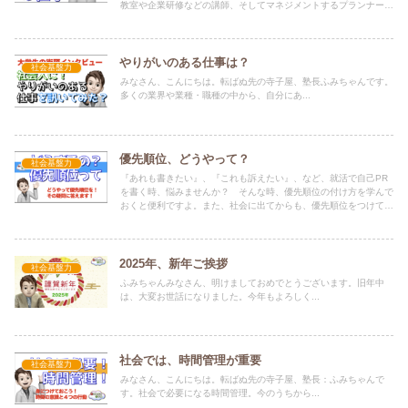
教室や企業研修などの講師、そしてマネジメントするプランナーや
教材制作、人事総務など、仕事は多岐にわたっています。
やりがいのある仕事は？
社会基盤力
みなさん、こんにちは。転ばぬ先の寺子屋、塾長ふみちゃんです。
多くの業界や業種・職種の中から、自分にあ...
優先順位、どうやって？
社会基盤力
『あれも書きたい』、『これも訴えたい』、など、就活で自己PR
を書く時、悩みませんか？ そんな時、優先順位の付け方を学んで
おくと便利ですよ。また、社会に出てからも、優先順位をつけて行
動することはたくさんあります。みなさんも、ぜひ実践してみてく
ださい。
2025年、新年ご挨拶
社会基盤力
ふみちゃんみなさん、明けましておめでとうございます。旧年中
は、大変お世話になりました。今年もよろしく...
社会では、時間管理が重要
社会基盤力
みなさん、こんにちは。転ばぬ先の寺子屋、塾長：ふみちゃんで
す。社会で必要になる時間管理。今のうちから...