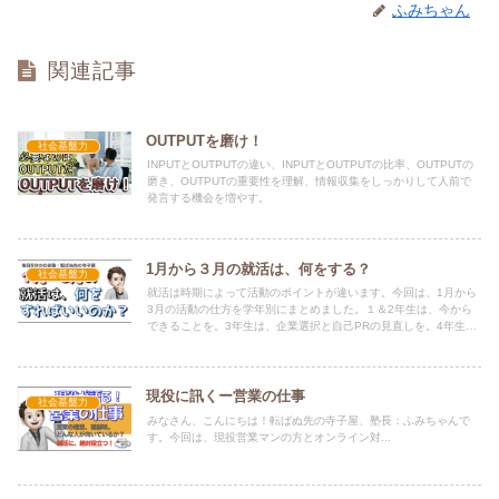
ふみちゃん
関連記事
OUTPUTを磨け！
社会基盤力
INPUTとOUTPUTの違い、INPUTとOUTPUTの比率、OUTPUTの
磨き、OUTPUTの重要性を理解、情報収集をしっかりして人前で
発言する機会を増やす。
1月から３月の就活は、何をする？
社会基盤力
就活は時期によって活動のポイントが違います。今回は、1月から
3月の活動の仕方を学年別にまとめました。１＆2年生は、今から
できることを。3年生は、企業選択と自己PRの見直しを。4年生は
入社の準備を。まだ、決まっていない人は、最後まで諦めずに。
現役に訊くー営業の仕事
社会基盤力
みなさん、こんにちは！転ばぬ先の寺子屋、塾長：ふみちゃんで
す。今回は、現役営業マンの方とオンライン対...