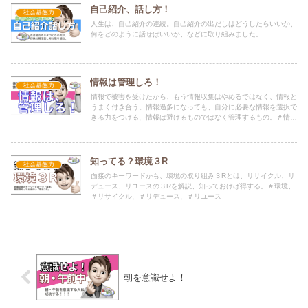
自己紹介、話し方！
社会基盤力
人生は、自己紹介の連続。自己紹介の出だしはどうしたらいいか、
何をどのように話せばいいか、などに取り組みました。
情報は管理しろ！
社会基盤力
情報で被害を受けたから、もう情報収集はやめるではなく、情報と
うまく付き合う。情報過多になっても、自分に必要な情報を選択で
きる力をつける、情報は避けるものではなく管理するもの。＃情報
管理、＃情報過多
知ってる？環境３R
社会基盤力
面接のキーワードかも、環境の取り組み３Rとは、リサイクル、リ
デュース、リユースの３Rを解説、知っておけば得する。＃環境、
＃リサイクル、＃リデュース、＃リユース
朝を意識せよ！