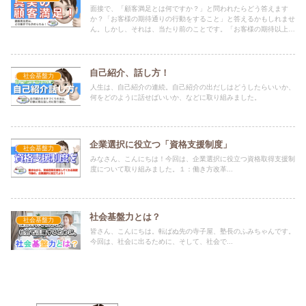
面接で、「顧客満足とは何ですか？」と問われたらどう答えます
か？「お客様の期待通りの行動をすること」と答えるかもしれませ
ん。しかし、それは、当たり前のことです。「お客様の期待以上の
行動をすること」と答えたらどうでしょうか。本当の顧客満足に取
り組みました。
自己紹介、話し方！
社会基盤力
人生は、自己紹介の連続。自己紹介の出だしはどうしたらいいか、
何をどのように話せばいいか、などに取り組みました。
企業選択に役立つ「資格支援制度」
社会基盤力
みなさん、こんにちは！今回は、企業選択に役立つ資格取得支援制
度について取り組みました。１：働き方改革...
社会基盤力とは？
社会基盤力
皆さん、こんにちは。転ばぬ先の寺子屋、塾長のふみちゃんです。
今回は、社会に出るために、そして、社会で...