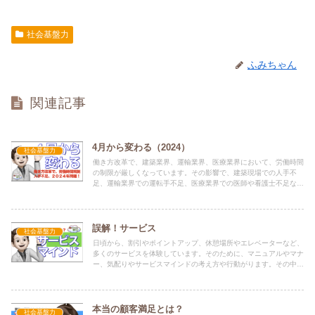
社会基盤力
ふみちゃん
関連記事
4月から変わる（2024）
社会基盤力
働き方改革で、建築業界、運輸業界、医療業界において、労働時間
の制限が厳しくなっています。その影響で、建築現場での人手不
足、運輸業界での運転手不足、医療業界での医師や看護士不足など
で、コストの増大や人材確保難が発生しています。
誤解！サービス
社会基盤力
日頃から、割引やポイントアップ、休憩場所やエレベーターなど、
多くのサービスを体験しています。そのために、マニュアルやマナ
ー、気配りやサービスマインドの考え方や行動がります。その中
で、最も、相手に喜んでもらえるのは「サービスマインド」です。
本当の顧客満足とは？
社会基盤力