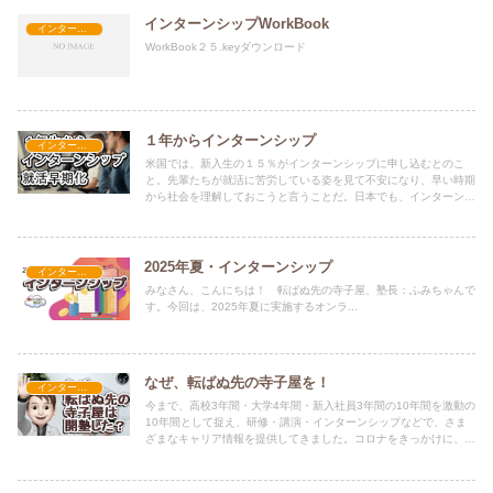
インターンシップWorkBook
インターンシップ他
WorkBook２５.keyダウンロード
１年からインターンシップ
インターンシップ他
米国では、新入生の１５％がインターンシップに申し込むとのこ
と。先輩たちが就活に苦労している姿を見て不安になり、早い時期
から社会を理解しておこうと言うことだ。日本でも、インターンシ
ップの早期化は進んでいる。最近、１〜２年生の参加が増えてい
る。もちろん、学業優先だが、この流れに遅れないようにしたい。
2025年夏・インターンシップ
インターンシップ他
みなさん、こんにちは！ 転ばぬ先の寺子屋、塾長：ふみちゃんで
す。今回は、2025年夏に実施するオンラ...
なぜ、転ばぬ先の寺子屋を！
インターンシップ他
今まで、高校3年間・大学4年間・新入社員3年間の10年間を激動の
10年間として捉え、研修・講演・インターンシップなどで、さま
ざまなキャリア情報を提供してきました。コロナをきっかけに、
「転ばぬ先の寺子屋」として、情報発信をオンラインやテレワーク
に切り替えました。