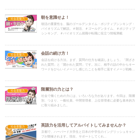
朝を意識せよ！
社会基盤力
朝活の重要性を、脳のゴールデンタイム・ポジティブシンキング・
バイオリズムで解説。＃朝活、＃ゴールデンタイム、＃ポジティブ
シンキング、＃バイオリズム就職や転職に役立つ情報満載
会話の続け方！
社会基盤力
会話を続ける方法。まず、質問の仕方を確認しましょう。「閉ざさ
れた質問」と「開かれた質問」です。次に、相手の話の中からキー
ワードをひらいイメージし感じたことを相手に返すイメージ戦略で
す。あなたも、会話上手になります。
階層別の力とは？
社会基盤力
社会で働くための力には、いろいろな力があります。今回は、階層
別、つまり、一般社員、中間管理者、上位管理者に必要な基本的力
に取り組みました。
英語力を活用してアルバイトしてみませんか？
社会基盤力
京都で、ハーバード大学生と日本の中学生のイングリッシュキャン
プが開催されます。現在、サポートしてくれ...