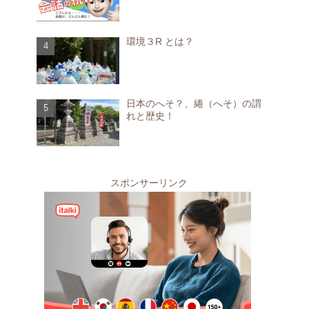
環境３R とは？
日本のへそ？、綣（へそ）の謂
れと歴史！
スポンサーリンク