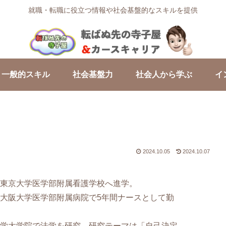
就職・転職に役立つ情報や社会基盤的なスキルを提供
一般的スキル
社会基盤力
社会人から学ぶ
イ
2024.10.05
2024.10.07
東京大学医学部附属看護学校へ進学。
大阪大学医学部附属病院で5年間ナースとして勤
学大学院で法学を研究。研究テーマは「自己決定