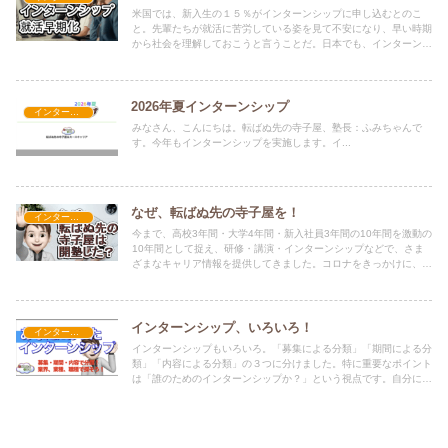
米国では、新入生の１５％がインターンシップに申し込むとのこ
と。先輩たちが就活に苦労している姿を見て不安になり、早い時期
から社会を理解しておこうと言うことだ。日本でも、インターンシ
ップの早期化は進んでいる。最近、１〜２年生の参加が増えてい
る。もちろん、学業優先だが、この流れに遅れないようにしたい。
2026年夏インターンシップ
インターンシップ他
みなさん、こんにちは。転ばぬ先の寺子屋、塾長：ふみちゃんで
す。今年もインターンシップを実施します。イ...
なぜ、転ばぬ先の寺子屋を！
インターンシップ他
今まで、高校3年間・大学4年間・新入社員3年間の10年間を激動の
10年間として捉え、研修・講演・インターンシップなどで、さま
ざまなキャリア情報を提供してきました。コロナをきっかけに、
「転ばぬ先の寺子屋」として、情報発信をオンラインやテレワーク
に切り替えました。
インターンシップ、いろいろ！
インターンシップ他
インターンシップもいろいろ。「募集による分類」「期間による分
類」「内容による分類」の３つに分けました。特に重要なポイント
は「誰のためのインターンシップか？」という視点です。自分に合
ったインターンシップを探しましょう。